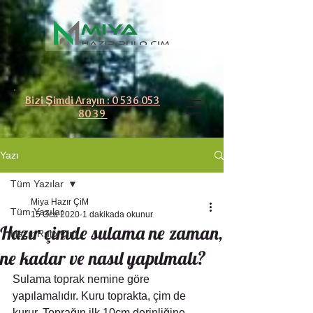
Bizi Şimdi Arayın : 0 536 053
80 39
Yazı
Tüm Yazılar
Miya Hazır ÇiM
Tüm Yazılar
15 Oca 2020
1 dakikada okunur
Hazır çimde sulama ne zaman,
Hazır Rulo Çim
ne kadar ve nasıl yapılmalı?
Sulama toprak nemine göre 
yapılamalıdır. Kuru toprakta, çim de 
kurur. Toprağın ilk 10cm derinliğine 