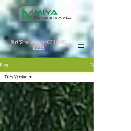
Bizi Şimdi Arayın : 0 536 053
80 39
Blog
Tüm Yazılar
Tüm Yazılar
Hazır Rulo Çim