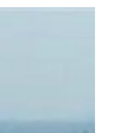
hazır rulo çim uygun fiyat ile satışı gerçekleştir