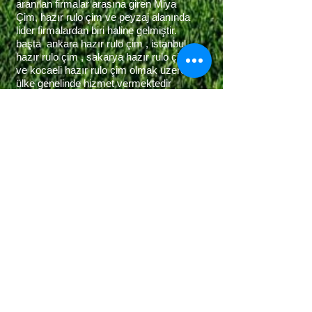
aranılan firmalar arasına giren Miya
Çim, hazır rulo çim ve peyzaj alanında
lider firmalardan biri haline gelmiştir.
başta ankara hazır rulo çim , istanbul
hazır rulo çim , sakarya hazır rulo çim
ve kocaeli hazır rulo çim olmak üzere
ülke genelinde hizmet vermektedir
Services:
- Bahçe düzenleme
-
Peyzaj
- Ağaçlandırma
Buluşalım
Ücretsiz fiyat teklifi için
bizi arayın
0536 053 80 39
© 2023 by Landsacpe Gardner.Proudly created