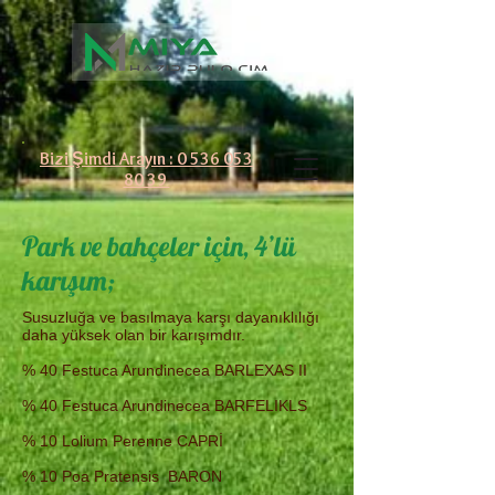
Bizi Şimdi Arayın : 0 536 053
80 39
Park ve bahçeler için, 4’lü
karışım;
Susuzluğa ve basılmaya karşı dayanıklılığı
daha yüksek olan bir karışımdır.
% 40 Festuca Arundinecea BARLEXAS II
% 40 Festuca Arundinecea BARFELIKLS
% 10 Lolium Perenne CAPRİ
% 10 Poa Pratensis BARON