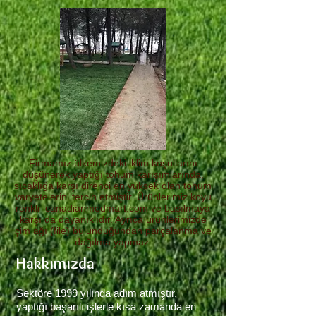
Firmamız ülkemizdeki iklim koşullarını
düşünerek yaptığı tohum karışımlarında,
sıcaklığa karşı direnci en yüksek olan tohum
varyetelerini tercih etmiştir. Ürünlerimiz koyu
renkli canadianmedmart.com ve basılmaya
karşı da dayanıklıdır. Ayrıca ürünlerimizde
çim ağı (file) bulunduğundan parçalanma ve
dağılma yapmaz.
Hakkımızda
Sektöre 1999 yılında adım atmıştır,
yaptığı başarılı işlerle kısa zamanda en